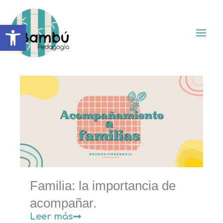
Ir
al
Abrir barra de herramientas
contenido
Familia: la importancia de
acompañar.
Leer más