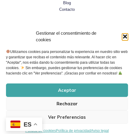
Blog
Contacto
Legal
Gestionar el consentimiento de
cookies
Aviso legal
Utilizamos cookies para personalizar tu experiencia en nuestro sitio web
Declaración de accesibilidad
y garantizar que recibas el contenido más relevante. Al hacer clic en
"Aceptar", nos estás dando tu consentimiento para utilizar todas las
Política de cookies
cookies.
Sin embargo, puedes gestionar tus preferencias de cookies
Política de privacidad
haciendo clic en "Ver preferencias". ¡Gracias por confiar en nosotras!
Aceptar
Rechazar
Copyright © 2026 Bambú Pedagogía
Ver Preferencias
Diseño web Agua Crea y Comunica
ES
Política de cookies
Política de privacidad
Aviso legal